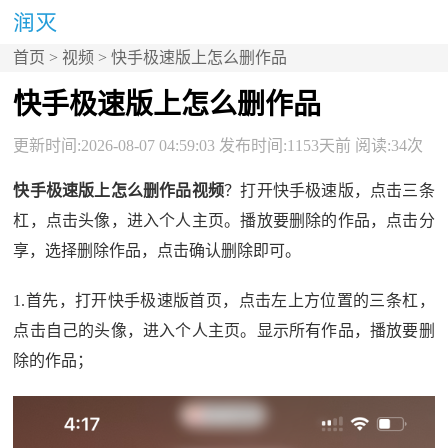
首页
>
视频
> 快手极速版上怎么删作品
快手极速版上怎么删作品
更新时间:2026-08-07 04:59:03 发布时间:1153天前 阅读:34次
快手极速版上怎么删作品视频
？打开快手极速版，点击三条
杠，点击头像，进入个人主页。播放要删除的作品，点击分
享，选择删除作品，点击确认删除即可。
1.首先，打开快手极速版首页，点击左上方位置的三条杠，
点击自己的头像，进入个人主页。显示所有作品，播放要删
除的作品；