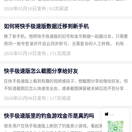
极速版的操作 打开手机浏览器，在搜索框输入“快手官网”进入带有...
2026年05月10日发布 | 63次阅读
如何将快手极速版数据迁移到新手机
换了新手机，想把快手极速版的旧号和金币数据一起搬过去，只需要
用同一账号登录并开启云同步即可，无需复杂的人工转移。 利用快
手极速版账号同步搬家 在新手机上安装快手极速版，打开后选择
2026年05月10日发布 | 151次阅读
“登...
快手极速版怎么截图分享给好友
在快手极速版上看到有趣的视频或段子，想截图分享给微信好友，但
不知道截图后怎么快速发出去，或者截图弹窗被关掉后找不到分享入
口了。其实快手极速版内置了截图后快捷分享的功能，打开后每次...
2026年05月08日发布 | 117次阅读
快手极速版里的钓鱼游戏金币是真的吗
很多用户在快手极速版上刷到了钓鱼类小游戏，看起来金币奖励很诱