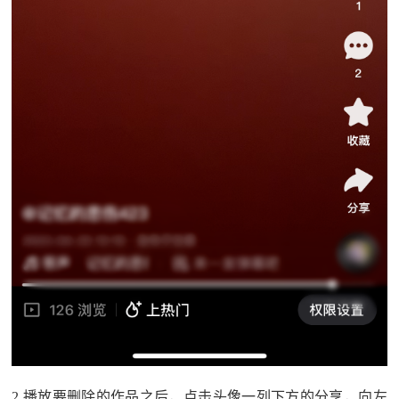
2.播放要删除的作品之后，点击头像一列下方的分享，向左