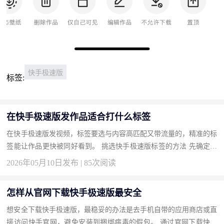
快手极速版
标签:
在快手极速版发作品适合打什么标签
在快手极速版发视频，标签要选与内容高匹配又带流量的，精准的标
签能让作品更快被同好看到。 挑选快手极速版标签的方法 先确定视
频主题，比如是搞笑段子、美食制作还是农村生活，脑海里有概念...
2026年05月10日发布 | 85次阅读
怎样从官网下载快手极速版最安全
想安全下载快手极速版，最稳妥的办法是去手机自带的应用商店或直
接访问快手官网，避免安装到捆绑病毒的假包。 通过官网下载快手