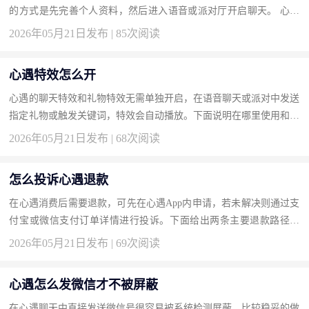
的方式是先完善个人资料，然后进入语音或派对厅开启聊天。 心遇
主要功能玩法详解 打开心遇App并登录后，在首页点击“速配”按
2026年05月21日发布 | 85次阅读
钮，...
心遇特效怎么开
心遇的聊天特效和礼物特效无需单独开启，在语音聊天或派对中发送
指定礼物或触发关键词，特效会自动播放。下面说明在哪里使用和预
览特效。 心遇特效的打开与使用方法 在语音聊天或派对厅界面，...
2026年05月21日发布 | 68次阅读
怎么投诉心遇退款
在心遇消费后需要退款，可先在心遇App内申请，若未解决则通过支
付宝或微信支付订单详情进行投诉。下面给出两条主要退款路径。
心遇退款投诉的操作步骤 打开心遇App，进入“我的-设置-帮助与反
2026年05月21日发布 | 69次阅读
馈...
心遇怎么发微信才不被屏蔽
在心遇聊天中直接发送微信号很容易被系统检测屏蔽，比较稳妥的做