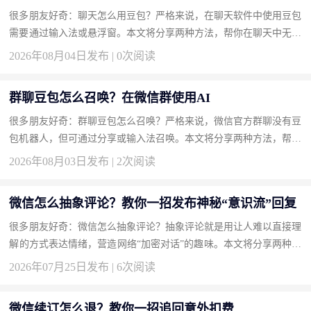
很多朋友好奇：聊天怎么用豆包？严格来说，在聊天软件中使用豆包
需要通过输入法或悬浮窗。本文将分享两种方法，帮你在聊天中无缝
接入豆包。 方法一：安装豆包输入法实现边聊边AI（推荐） 输入...
2026年08月04日发布 | 0次阅读
群聊豆包怎么召唤？在微信群使用AI
很多朋友好奇：群聊豆包怎么召唤？严格来说，微信官方群聊没有豆
包机器人，但可通过分享或输入法召唤。本文将分享两种方法，帮你
轻松在群聊中显现豆包。 方法一：使用豆包输入法一键召唤回答
2026年08月03日发布 | 2次阅读
（...
微信怎么抽象评论？教你一招发布神秘“意识流”回复
很多朋友好奇：微信怎么抽象评论？抽象评论就是用让人难以直接理
解的方式表达情绪，营造网络“加密对话”的趣味。本文将分享两种方
法，帮你成为评论区的气氛组大神。 方法一：使用火星文和倒装
2026年07月25日发布 | 6次阅读
语...
微信续订怎么退？教你一招追回意外扣费