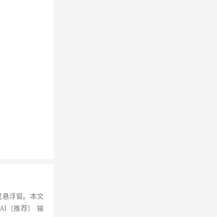
或悬浮窗。本文
I（推荐） 输