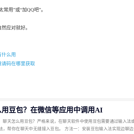
太常用”或“加QQ吧”。
自然应对就好。
有什么用
邀请码在哪里获取
么用豆包？在微信等应用中调用AI
：聊天怎么用豆包？严格来说，在聊天软件中使用豆包需要通过输入法
法，帮你在聊天中无缝接入豆包。 方法一：安装豆包输入法实现边聊边A