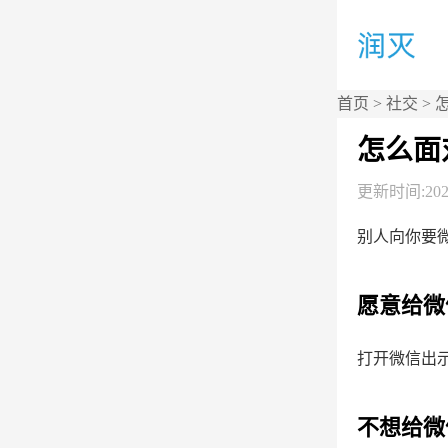
首页
>
社交
> 
怎么面
更新时间:2026
别人向你要
愿意给微
打开微信出
不想给微