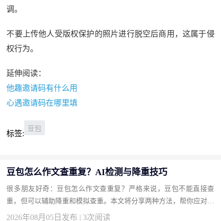
调。
不要上传他人受版权保护的照片进行脱空后商用，这属于侵
权行为。
延伸阅读：
他趣邀请码有什么用
心遇邀请码在哪里填
豆包
标签:
豆包怎么作文查重复？AI检测与降重技巧
很多朋友好奇：豆包怎么作文查重复？严格来说，豆包不能直接查
重，但可以辅助降重和模拟查重。本文将分享两种方法，帮你应对作
文查重。 方法一：让豆包改写降重并估计重复率（推荐） AI润色
2026年08月05日发布 | 3次阅读