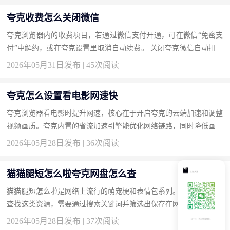
夸克收费怎么关闭微信
夸克浏览器内的收费项目，若通过微信支付开通，可在微信“免密支
付”中解约，或在夸克设置里取消自动续费。 关闭夸克微信自动扣费
的方法 打开微信“我-服务-钱包-支付设置-免密支付”，找到夸克相...
2026年05月31日发布 | 45次阅读
夸克怎么设置看电影网速快
夸克浏览器看电影时提升网速，核心在于开启夸克的云端加速和调整
视频画质。夸克内置的省流加速引擎能优化网络链路，同时降低画质
可以减少带宽占用让加载更快。 夸克设置看电影网速快的操作步
2026年05月28日发布 | 36次阅读
骤...
猫猫腿短怎么啦夸克网盘怎么查
猫猫腿短怎么啦是网络上流行的萌宠梗和表情包系列。在夸克网盘中
查找这类资源，需要通过搜索关键词并筛选出保存在网盘中的相关文
件，夸克网盘的搜索功能支持文件名精确匹配和模糊搜索。 夸克
2026年05月28日发布 | 37次阅读
网...