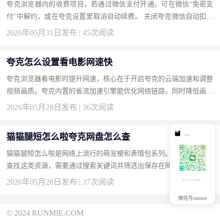
夸克浏览器内的收费项目，若通过微信支付开通，可在微信“免密支
付”中解约，或在夸克设置里取消自动续费。 关闭夸克微信自动扣费
的方法 打开微信“我-服务-钱包-支付设置-免密支付”，找到夸克相...
2026年05月31日发布 | 45次阅读
夸克怎么设置看电影网速快
夸克浏览器看电影时提升网速，核心在于开启夸克的云端加速和调整
视频画质。夸克内置的省流加速引擎能优化网络链路，同时降低画质
可以减少带宽占用让加载更快。 夸克设置看电影网速快的操作步
2026年05月28日发布 | 36次阅读
骤...
猫猫腿短怎么啦夸克网盘怎么查
猫猫腿短怎么啦是网络上流行的萌宠梗和表情包系列。在夸克网盘中
查找这类资源，需要通过搜索关键词并筛选出保存在网盘中的相关文
件，夸克网盘的搜索功能支持文件名精确匹配和模糊搜索。 夸克
2026年05月28日发布 | 37次阅读
网...
微信号runmie
© 2024 RUNMIE.COM