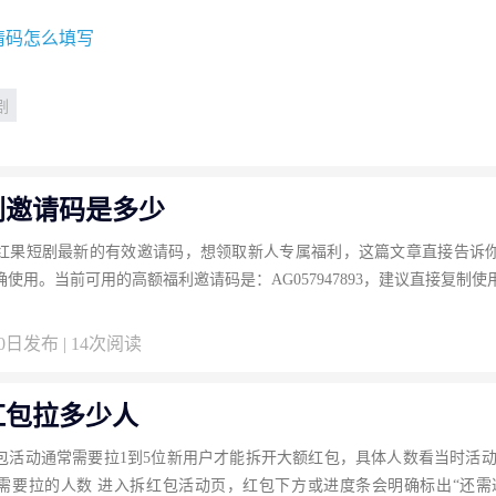
请码怎么填写
剧
剧邀请码是多少
红果短剧最新的有效邀请码，想领取新人专属福利，这篇文章直接告诉
使用。当前可用的高额福利邀请码是：AG057947893，建议直接复制
20日发布 | 14次阅读
红包拉多少人
包活动通常需要拉1到5位新用户才能拆开大额红包，具体人数看当时活动
需要拉的人数 进入拆红包活动页，红包下方或进度条会明确标出“还需邀