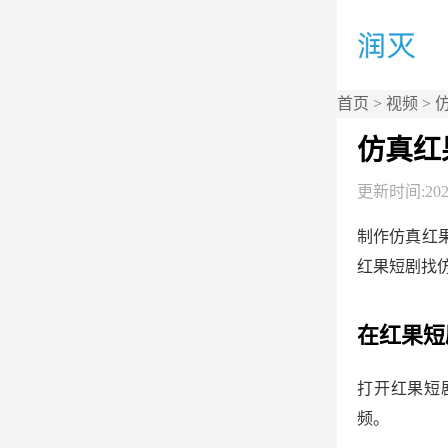
首页
>
视频
> 
仿真红
更新时间:2026
制作仿真红
红果短剧找
在红果短
打开红果短
频。