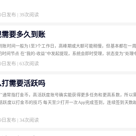
29日发布 | 39次阅读
现需要多久到账
到账时间一般为1至3个工作日，高峰期或大额可能稍慢，但基本都在一周
时间节点 在“我的-收益”中发起提现，系统会即时受理，状态变为“处理中”。
29日发布 | 63次阅读
么打需要活跃吗
打”通常指打金币，高活跃度账号确实能获得更多任务和更高系数，所以
活跃度以打金币的技巧 每天至少打开一次App完成签到，连续签到天数
29日发布 | 34次阅读