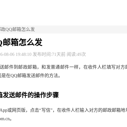
邮政QQ邮箱怎么发
Q邮箱怎么发
-08-06 19:48:10 发布时间:71天前 阅读:49次
发送邮件到邮政邮箱，和发普通邮件一样，在收件人栏填写对方
面是在QQ邮箱发送邮件的方法。
箱发送邮件的操作步骤
App或网页版，点击“写信”，在收件人栏输入对方的邮政邮箱地址
com.cn。