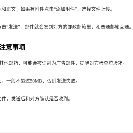
题和正文，如果有附件点击“添加附件”，选择文件上传。
点击“发送”，邮件就会发到对方的邮政邮箱里，和普通邮箱互通
注意事项
往其他邮箱，可能会被识别为广告邮件，提醒对方检查垃圾箱。
，一般不超过50MB，否则发送失败。
文件，发送后和对方确认是否收到。