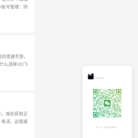
发的竞速手游，
什么选择QQ飞
件。按此获取正