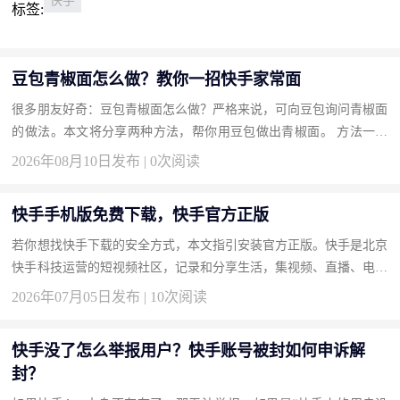
快手
标签:
豆包青椒面怎么做？教你一招快手家常面
很多朋友好奇：豆包青椒面怎么做？严格来说，可向豆包询问青椒面
的做法。本文将分享两种方法，帮你用豆包做出青椒面。 方法一：
向豆包要详细食谱（推荐） AI厨师。 操作步骤 输入“教我做青椒...
2026年08月10日发布 | 0次阅读
快手手机版免费下载，快手官方正版
若你想找快手下载的安全方式，本文指引安装官方正版。快手是北京
快手科技运营的短视频社区，记录和分享生活，集视频、直播、电商
于一体。通过本页获取，保证纯净体验。 下载地址：快手官方下
2026年07月05日发布 | 10次阅读
载...
快手没了怎么举报用户？快手账号被封如何申诉解
封？