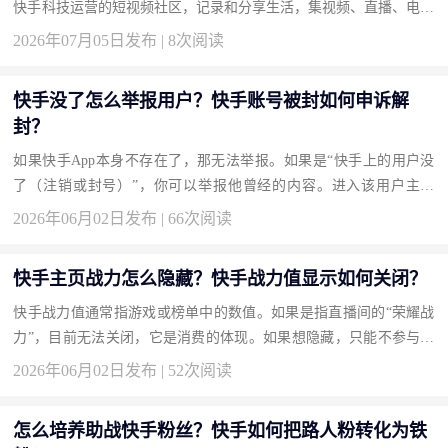
快手科技运营的短视频社区，记录和分享生活，集视频、直播、电商
于一体。通过本页获取，保证纯净体验。 下载地址：快手官方下
2026年07月05日发布 | 8次阅读
载...
快手没了怎么举报用户？快手账号被封如何申诉解
封？
如果快手App本身不存在了，那无法举报。如果是“快手上的用户没
了（注销或封号）”，你可以举报他曾经的内容。进入该用户主页
（如果还在），点“…”选择“举报”。如果账号被封想要解封，需在
2026年06月02日发布 | 66次阅读
“设置-...
快手主页战力怎么隐藏？快手战力值显示如何关闭？
快手战力值通常指游戏或榜单中的数值。如果是指直播间的“荣耀战
力”，目前无法关闭，它是消费的体现。如果想隐藏，只能不参与相
关活动，战力值自然不显示。如果是第三方游戏，在游戏设置中关
2026年06月02日发布 | 52次阅读
闭...
怎么培养助战快手粉丝？快手如何把路人粉转化为铁