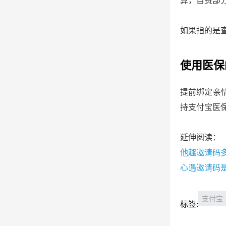
算，自费部
如果指的是查
使用医保
提前绑定亲
持支付宝医
延伸阅读：
他趣邀请码
心遇邀请码
支付宝
标签: