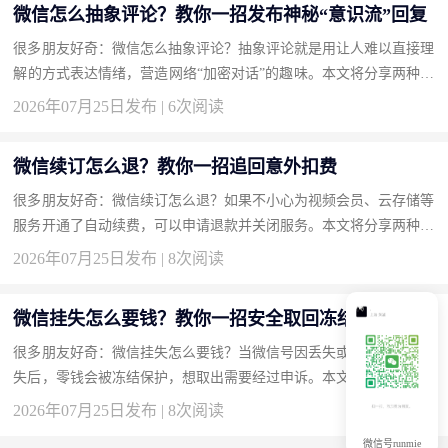
微信怎么抽象评论？教你一招发布神秘“意识流”回复
很多朋友好奇：微信怎么抽象评论？抽象评论就是用让人难以直接理
解的方式表达情绪，营造网络“加密对话”的趣味。本文将分享两种方
法，帮你成为评论区的气氛组大神。 方法一：使用火星文和倒装
2026年07月25日发布 | 6次阅读
语...
微信续订怎么退？教你一招追回意外扣费
很多朋友好奇：微信续订怎么退？如果不小心为视频会员、云存储等
服务开通了自动续费，可以申请退款并关闭服务。本文将分享两种方
法，帮你追回多扣的钱。 方法一：在微信支付扣费记录中投诉并
2026年07月25日发布 | 8次阅读
申...
微信挂失怎么要钱？教你一招安全取回冻结零钱
很多朋友好奇：微信挂失怎么要钱？当微信号因丢失或安全原因被挂
失后，零钱会被冻结保护，想取出需要经过申诉。本文将分享两种方
法，帮你安全转移资金。 方法一：通过微信申诉解冻账号并提现
2026年07月25日发布 | 8次阅读
（...
微信号runmie