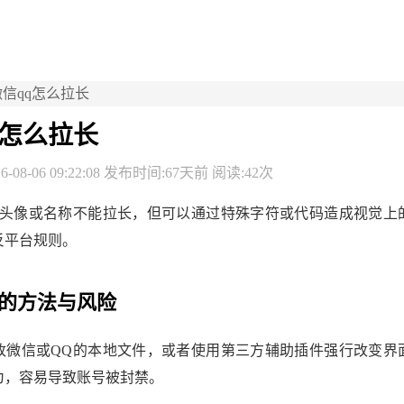
微信qq怎么拉长
q怎么拉长
-08-06 09:22:08 发布时间:67天前 阅读:42次
的头像或名称不能拉长，但可以通过特殊字符或代码造成视觉上
反平台规则。
的方法与风险
改微信或QQ的本地文件，或者使用第三方辅助插件强行改变界
为，容易导致账号被封禁。