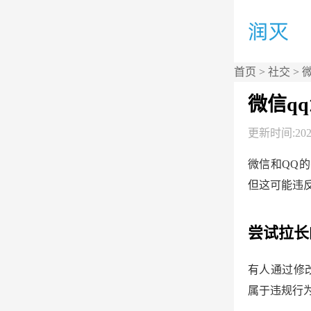
首页
>
社交
> 
微信q
更新时间:2026
微信和QQ
但这可能违
尝试拉长
有人通过修
属于违规行