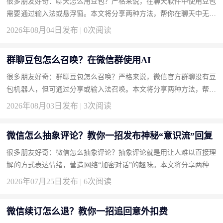
很多朋友好奇：聊天怎么用豆包？严格来说，在聊天软件中使用豆包
需要通过输入法或悬浮窗。本文将分享两种方法，帮你在聊天中无缝
接入豆包。 方法一：安装豆包输入法实现边聊边AI（推荐） 输入...
2026年08月04日发布 | 0次阅读
群聊豆包怎么召唤？在微信群使用AI
很多朋友好奇：群聊豆包怎么召唤？严格来说，微信官方群聊没有豆
包机器人，但可通过分享或输入法召唤。本文将分享两种方法，帮你
轻松在群聊中显现豆包。 方法一：使用豆包输入法一键召唤回答
2026年08月03日发布 | 3次阅读
（...
微信怎么抽象评论？教你一招发布神秘“意识流”回复
很多朋友好奇：微信怎么抽象评论？抽象评论就是用让人难以直接理
解的方式表达情绪，营造网络“加密对话”的趣味。本文将分享两种方
法，帮你成为评论区的气氛组大神。 方法一：使用火星文和倒装
2026年07月25日发布 | 6次阅读
语...
微信续订怎么退？教你一招追回意外扣费