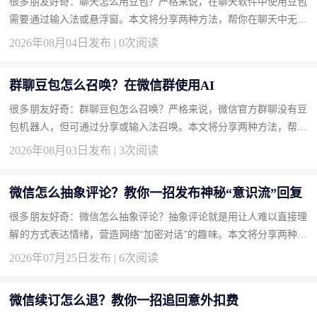
很多朋友好奇：聊天怎么用豆包？严格来说，在聊天软件中使用豆包
需要通过输入法或悬浮窗。本文将分享两种方法，帮你在聊天中无缝
接入豆包。 方法一：安装豆包输入法实现边聊边AI（推荐） 输入...
2026年08月04日发布 | 0次阅读
群聊豆包怎么召唤？在微信群使用AI
很多朋友好奇：群聊豆包怎么召唤？严格来说，微信官方群聊没有豆
包机器人，但可通过分享或输入法召唤。本文将分享两种方法，帮你
轻松在群聊中显现豆包。 方法一：使用豆包输入法一键召唤回答
2026年08月03日发布 | 3次阅读
（...
微信怎么抽象评论？教你一招发布神秘“意识流”回复
很多朋友好奇：微信怎么抽象评论？抽象评论就是用让人难以直接理
解的方式表达情绪，营造网络“加密对话”的趣味。本文将分享两种方
法，帮你成为评论区的气氛组大神。 方法一：使用火星文和倒装
2026年07月25日发布 | 6次阅读
语...
微信续订怎么退？教你一招追回意外扣费