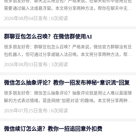
很多朋友好奇：聊天怎么用豆包？严格来说，在聊天软件中使用豆包
需要通过输入法或悬浮窗。本文将分享两种方法，帮你在聊天中无缝
接入豆包。 方法一：安装豆包输入法实现边聊边AI（推荐） 输入...
2026年08月04日发布 | 0次阅读
群聊豆包怎么召唤？在微信群使用AI
很多朋友好奇：群聊豆包怎么召唤？严格来说，微信官方群聊没有豆
包机器人，但可通过分享或输入法召唤。本文将分享两种方法，帮你
轻松在群聊中显现豆包。 方法一：使用豆包输入法一键召唤回答
2026年08月03日发布 | 3次阅读
（...
微信怎么抽象评论？教你一招发布神秘“意识流”回复
很多朋友好奇：微信怎么抽象评论？抽象评论就是用让人难以直接理
解的方式表达情绪，营造网络“加密对话”的趣味。本文将分享两种方
法，帮你成为评论区的气氛组大神。 方法一：使用火星文和倒装
2026年07月25日发布 | 6次阅读
语...
微信续订怎么退？教你一招追回意外扣费