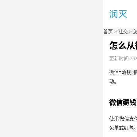
首页
>
社交
> 
怎么从
更新时间:2026
微信“薅钱
动。
微信薅钱
使用微信支付
免单或红包