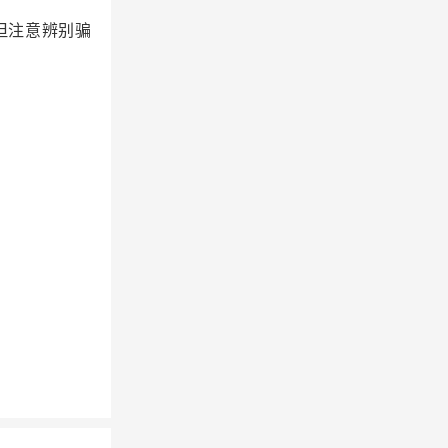
但注意辨别骗