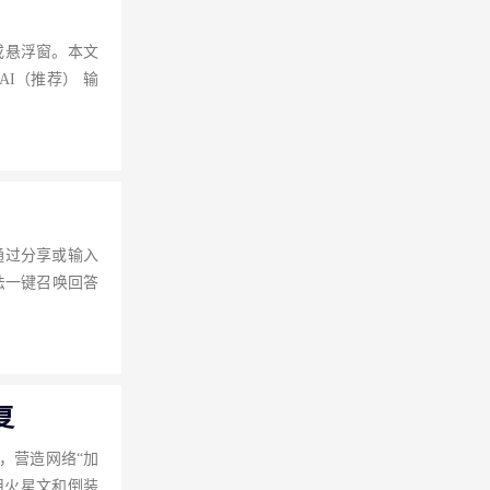
或悬浮窗。本文
I（推荐） 输
通过分享或输入
法一键召唤回答
复
，营造网络“加
用火星文和倒装