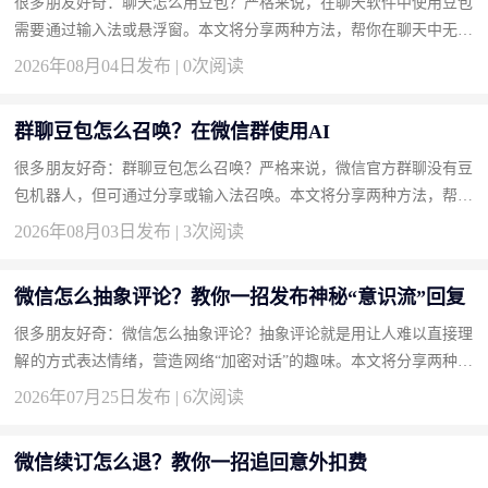
很多朋友好奇：聊天怎么用豆包？严格来说，在聊天软件中使用豆包
需要通过输入法或悬浮窗。本文将分享两种方法，帮你在聊天中无缝
接入豆包。 方法一：安装豆包输入法实现边聊边AI（推荐） 输入...
2026年08月04日发布 | 0次阅读
群聊豆包怎么召唤？在微信群使用AI
很多朋友好奇：群聊豆包怎么召唤？严格来说，微信官方群聊没有豆
包机器人，但可通过分享或输入法召唤。本文将分享两种方法，帮你
轻松在群聊中显现豆包。 方法一：使用豆包输入法一键召唤回答
2026年08月03日发布 | 3次阅读
（...
微信怎么抽象评论？教你一招发布神秘“意识流”回复
很多朋友好奇：微信怎么抽象评论？抽象评论就是用让人难以直接理
解的方式表达情绪，营造网络“加密对话”的趣味。本文将分享两种方
法，帮你成为评论区的气氛组大神。 方法一：使用火星文和倒装
2026年07月25日发布 | 6次阅读
语...
微信续订怎么退？教你一招追回意外扣费