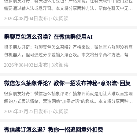
很多朋友好奇：聊天怎么用豆包？严格来说，在聊天软件中使用豆包
需要通过输入法或悬浮窗。本文将分享两种方法，帮你在聊天中无缝
接入豆包。 方法一：安装豆包输入法实现边聊边AI（推荐） 输入...
2026年08月04日发布 | 0次阅读
群聊豆包怎么召唤？在微信群使用AI
很多朋友好奇：群聊豆包怎么召唤？严格来说，微信官方群聊没有豆
包机器人，但可通过分享或输入法召唤。本文将分享两种方法，帮你
轻松在群聊中显现豆包。 方法一：使用豆包输入法一键召唤回答
2026年08月03日发布 | 3次阅读
（...
微信怎么抽象评论？教你一招发布神秘“意识流”回复
很多朋友好奇：微信怎么抽象评论？抽象评论就是用让人难以直接理
解的方式表达情绪，营造网络“加密对话”的趣味。本文将分享两种方
法，帮你成为评论区的气氛组大神。 方法一：使用火星文和倒装
2026年07月25日发布 | 6次阅读
语...
微信续订怎么退？教你一招追回意外扣费