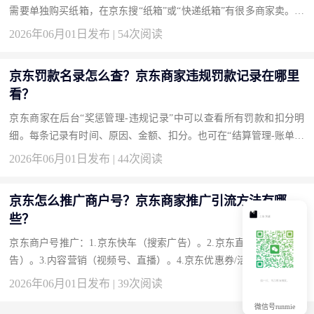
需要单独购买纸箱，在京东搜“纸箱”或“快递纸箱”有很多商家卖。京
东自营也有“搬家纸箱”可购。买药时如需格外加固，下单备注“加
2026年06月01日发布 | 54次阅读
装...
京东罚款名录怎么查？京东商家违规罚款记录在哪里
看？
京东商家在后台“奖惩管理-违规记录”中可以查看所有罚款和扣分明
细。每条记录有时间、原因、金额、扣分。也可在“结算管理-账单明
细”中查到扣款。如果对罚款有异议，在违规记录里点“申诉”。 京
2026年06月01日发布 | 44次阅读
东...
京东怎么推广商户号？京东商家推广引流方法有哪
些？
京东商户号推广：1.京东快车（搜索广告）。2.京东直投（腾讯系广
告）。3.内容营销（视频号、直播）。4.京东优惠券/活动。5.京东联
盟（CPS淘客）。结合自己商品，多工具并用。新店先从快车和优...
2026年06月01日发布 | 39次阅读
微信号runmie