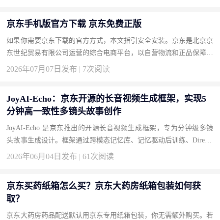
京东手机版官方下载 京东免费正版
如果你需要京东下载的官方方式，本文指引安全安装。京东是北京京
东世纪贸易有限公司运营的综合电商平台，以自营物流和正品保障著
称。按此获取正版，畅享品质购物。 下载地址：京东官方下载 为...
2026年07月07日发布 | 7次阅读
JoyAI-Echo：京东开源的长音视频生成框架，实现5
分钟高一致性多镜头故事创作
JoyAI-Echo 是京东推出的开源长音视频生成框架，专为分钟级多镜
头故事生成设计。框架通过跨模态记忆库、记忆驱动后训练、Directo
r Agent 对话式编辑和轻量化实时超分四大技术创新，解决长视频...
2026年06月04日发布 | 61次阅读
京东买药纸箱怎么买？京东大药房纸箱包装如何获
取？
京东大药房药品配送默认用京东专用纸箱包装，你无需额外购买。若