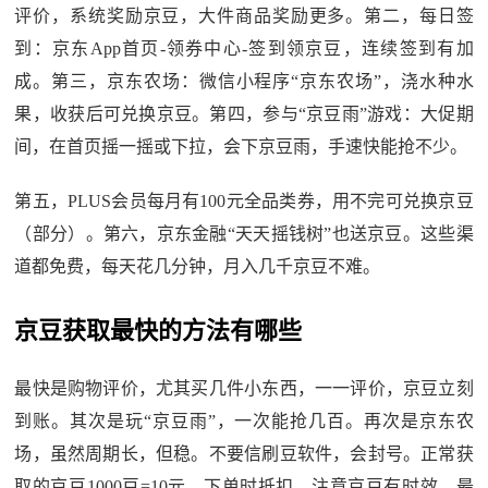
评价，系统奖励京豆，大件商品奖励更多。第二，每日签
到：京东App首页-领券中心-签到领京豆，连续签到有加
成。第三，京东农场：微信小程序“京东农场”，浇水种水
果，收获后可兑换京豆。第四，参与“京豆雨”游戏：大促期
间，在首页摇一摇或下拉，会下京豆雨，手速快能抢不少。
第五，PLUS会员每月有100元全品类券，用不完可兑换京豆
（部分）。第六，京东金融“天天摇钱树”也送京豆。这些渠
道都免费，每天花几分钟，月入几千京豆不难。
京豆获取最快的方法有哪些
最快是购物评价，尤其买几件小东西，一一评价，京豆立刻
到账。其次是玩“京豆雨”，一次能抢几百。再次是京东农
场，虽然周期长，但稳。不要信刷豆软件，会封号。正常获
取的京豆1000豆=10元，下单时抵扣，注意京豆有时效，最