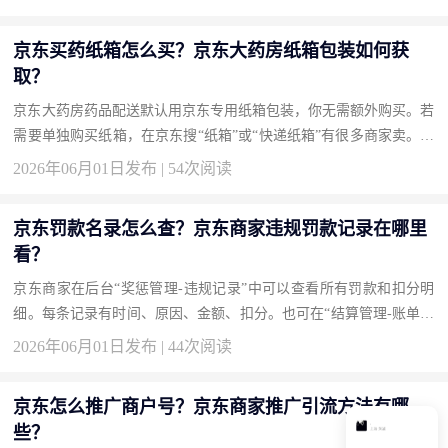
京东买药纸箱怎么买？京东大药房纸箱包装如何获
取？
京东大药房药品配送默认用京东专用纸箱包装，你无需额外购买。若
需要单独购买纸箱，在京东搜“纸箱”或“快递纸箱”有很多商家卖。京
东自营也有“搬家纸箱”可购。买药时如需格外加固，下单备注“加
2026年06月01日发布 | 54次阅读
装...
京东罚款名录怎么查？京东商家违规罚款记录在哪里
看？
京东商家在后台“奖惩管理-违规记录”中可以查看所有罚款和扣分明
细。每条记录有时间、原因、金额、扣分。也可在“结算管理-账单明
细”中查到扣款。如果对罚款有异议，在违规记录里点“申诉”。 京
2026年06月01日发布 | 44次阅读
东...
京东怎么推广商户号？京东商家推广引流方法有哪
些？