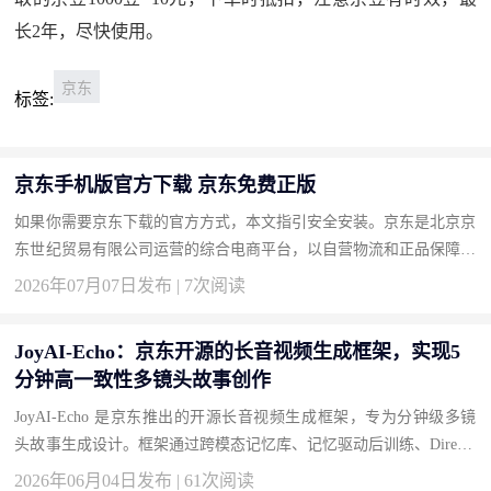
长2年，尽快使用。
京东
标签:
京东手机版官方下载 京东免费正版
如果你需要京东下载的官方方式，本文指引安全安装。京东是北京京
东世纪贸易有限公司运营的综合电商平台，以自营物流和正品保障著
称。按此获取正版，畅享品质购物。 下载地址：京东官方下载 为...
2026年07月07日发布 | 7次阅读
JoyAI-Echo：京东开源的长音视频生成框架，实现5
分钟高一致性多镜头故事创作
JoyAI-Echo 是京东推出的开源长音视频生成框架，专为分钟级多镜
头故事生成设计。框架通过跨模态记忆库、记忆驱动后训练、Directo
r Agent 对话式编辑和轻量化实时超分四大技术创新，解决长视频...
2026年06月04日发布 | 61次阅读