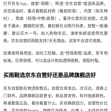
打开京东App，搜索“雨鞋”，筛选“京东自营”或选择品牌。
浏览商品时，重点看鞋底材质（橡胶防滑）、内里（有无棉
衬）、筒高（短筒/中筒/高筒）。看评价里的实拍图，尤其
关于漏水、磨脚的反馈。量好脚长对照尺码表，胶靴一般偏
硬，建议买大一号。加入购物车后，凑单免邮或使用优惠
券。京东自营的雨鞋支持7天无理由，试穿不合适可退换。
如果是特殊用途，如化工防酸，选“劳保雨鞋”品类，有专用
标准。日常穿搭，可以选设计款如透明雨靴，搭配时髦。
买雨鞋选京东自营好还是品牌旗舰店好
京东自营胜在物流和售后。自营仓库发出，次日达，退换上
门取件。品牌旗舰店款更全，新品首发快，有时独家颜色。
两者都是正品，看你看重什么。买经典款回力，自营性价比
高。买时尚款Hunter，旗舰店选择多。价格上，大促时自营