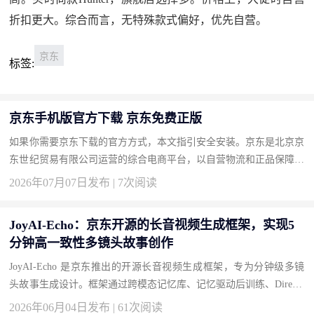
折扣更大。综合而言，无特殊款式偏好，优先自营。
京东
标签:
京东手机版官方下载 京东免费正版
如果你需要京东下载的官方方式，本文指引安全安装。京东是北京京
东世纪贸易有限公司运营的综合电商平台，以自营物流和正品保障著
称。按此获取正版，畅享品质购物。 下载地址：京东官方下载 为...
2026年07月07日发布 | 7次阅读
JoyAI-Echo：京东开源的长音视频生成框架，实现5
分钟高一致性多镜头故事创作
JoyAI-Echo 是京东推出的开源长音视频生成框架，专为分钟级多镜
头故事生成设计。框架通过跨模态记忆库、记忆驱动后训练、Directo
r Agent 对话式编辑和轻量化实时超分四大技术创新，解决长视频...
2026年06月04日发布 | 61次阅读