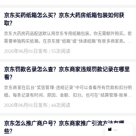
京东买药纸箱怎么买？京东大药房纸箱包装如何获
取？
京东大药房药品配送默认用京东专用纸箱包装，你无需额外购买。若
需要单独购买纸箱，在京东搜“纸箱”或“快递纸箱”有很多商家卖。京
东自营也有“搬家纸箱”可购。买药时如需格外加固，下单备注“加
2026年06月01日发布 | 55次阅读
装...
京东罚款名录怎么查？京东商家违规罚款记录在哪里
看？
京东商家在后台“奖惩管理-违规记录”中可以查看所有罚款和扣分明
细。每条记录有时间、原因、金额、扣分。也可在“结算管理-账单明
细”中查到扣款。如果对罚款有异议，在违规记录里点“申诉”。 京
2026年06月01日发布 | 44次阅读
东...
京东怎么推广商户号？京东商家推广引流方法有哪
些？