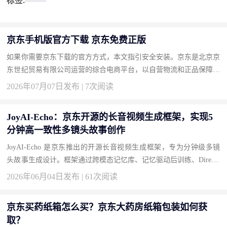
标签:
京东手机版官方下载 京东免费正版
如果你需要京东下载的官方方式，本文指引安全安装。京东是北京京
东世纪贸易有限公司运营的综合电商平台，以自营物流和正品保障著
称。按此获取正版，畅享品质购物。 下载地址：京东官方下载 为...
2026年07月07日发布 | 7次阅读
JoyAI-Echo：京东开源的长音视频生成框架，实现5
分钟高一致性多镜头故事创作
JoyAI-Echo 是京东推出的开源长音视频生成框架，专为分钟级多镜
头故事生成设计。框架通过跨模态记忆库、记忆驱动后训练、Directo
r Agent 对话式编辑和轻量化实时超分四大技术创新，解决长视频...
2026年06月04日发布 | 61次阅读
京东买药纸箱怎么买？京东大药房纸箱包装如何获
取？