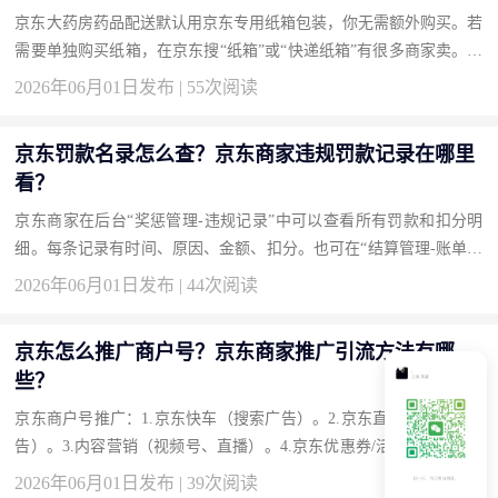
京东大药房药品配送默认用京东专用纸箱包装，你无需额外购买。若
需要单独购买纸箱，在京东搜“纸箱”或“快递纸箱”有很多商家卖。京
东自营也有“搬家纸箱”可购。买药时如需格外加固，下单备注“加
2026年06月01日发布 | 55次阅读
装...
京东罚款名录怎么查？京东商家违规罚款记录在哪里
看？
京东商家在后台“奖惩管理-违规记录”中可以查看所有罚款和扣分明
细。每条记录有时间、原因、金额、扣分。也可在“结算管理-账单明
细”中查到扣款。如果对罚款有异议，在违规记录里点“申诉”。 京
2026年06月01日发布 | 44次阅读
东...
京东怎么推广商户号？京东商家推广引流方法有哪
些？
京东商户号推广：1.京东快车（搜索广告）。2.京东直投（腾讯系广
告）。3.内容营销（视频号、直播）。4.京东优惠券/活动。5.京东联
盟（CPS淘客）。结合自己商品，多工具并用。新店先从快车和优...
2026年06月01日发布 | 39次阅读