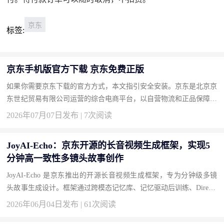
京东
标签:
京东手机版官方下载 京东免费正版
如果你需要京东下载的官方方式，本文指引安全安装。京东是北京京
东世纪贸易有限公司运营的综合电商平台，以自营物流和正品保障著
称。按此获取正版，畅享品质购物。 下载地址：京东官方下载 为...
2026年07月07日发布 | 7次阅读
JoyAI-Echo：京东开源的长音视频生成框架，实现5
分钟高一致性多镜头故事创作
JoyAI-Echo 是京东推出的开源长音视频生成框架，专为分钟级多镜
头故事生成设计。框架通过跨模态记忆库、记忆驱动后训练、Directo
r Agent 对话式编辑和轻量化实时超分四大技术创新，解决长视频...
2026年06月04日发布 | 61次阅读