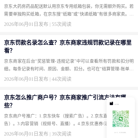
京东大药房药品配送默认用京东专用纸箱包装，你无需额外购买。若
需要单独购买纸箱，在京东搜“纸箱”或“快递纸箱”有很多商家卖。京
东自营也有“搬家纸箱”可购。买药时如需格外加固，下单备注“加
2026年06月01日发布 | 55次阅读
装...
京东罚款名录怎么查？京东商家违规罚款记录在哪里
看？
京东商家在后台“奖惩管理-违规记录”中可以查看所有罚款和扣分明
细。每条记录有时间、原因、金额、扣分。也可在“结算管理-账单明
细”中查到扣款。如果对罚款有异议，在违规记录里点“申诉”。 京
2026年06月01日发布 | 44次阅读
东...
京东怎么推广商户号？京东商家推广引流方法有哪
些？
京东商户号推广：1.京东快车（搜索广告）。2.京东直投（腾讯系广
告）。3.内容营销（视频号、直播）。4.京东优惠券/活动。5.京东联
盟（CPS淘客）。结合自己商品，多工具并用。新店先从快车和优...
2026年06月01日发布 | 39次阅读