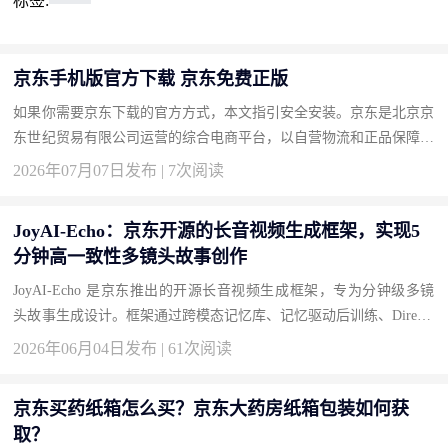
标签:
京东手机版官方下载 京东免费正版
如果你需要京东下载的官方方式，本文指引安全安装。京东是北京京
东世纪贸易有限公司运营的综合电商平台，以自营物流和正品保障著
称。按此获取正版，畅享品质购物。 下载地址：京东官方下载 为...
2026年07月07日发布 | 7次阅读
JoyAI-Echo：京东开源的长音视频生成框架，实现5
分钟高一致性多镜头故事创作
JoyAI-Echo 是京东推出的开源长音视频生成框架，专为分钟级多镜
头故事生成设计。框架通过跨模态记忆库、记忆驱动后训练、Directo
r Agent 对话式编辑和轻量化实时超分四大技术创新，解决长视频...
2026年06月04日发布 | 61次阅读
京东买药纸箱怎么买？京东大药房纸箱包装如何获
取？