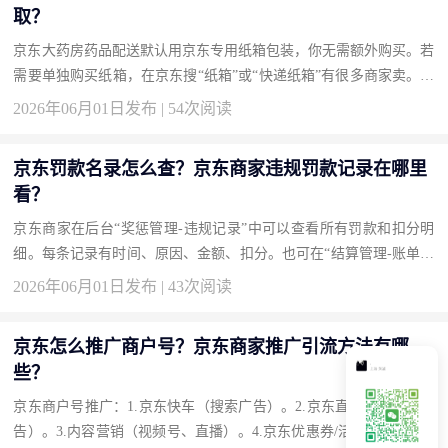
取？
京东大药房药品配送默认用京东专用纸箱包装，你无需额外购买。若
需要单独购买纸箱，在京东搜“纸箱”或“快递纸箱”有很多商家卖。京
东自营也有“搬家纸箱”可购。买药时如需格外加固，下单备注“加
2026年06月01日发布 | 54次阅读
装...
京东罚款名录怎么查？京东商家违规罚款记录在哪里
看？
京东商家在后台“奖惩管理-违规记录”中可以查看所有罚款和扣分明
细。每条记录有时间、原因、金额、扣分。也可在“结算管理-账单明
细”中查到扣款。如果对罚款有异议，在违规记录里点“申诉”。 京
2026年06月01日发布 | 43次阅读
东...
京东怎么推广商户号？京东商家推广引流方法有哪
些？
京东商户号推广：1.京东快车（搜索广告）。2.京东直投（腾讯系广
告）。3.内容营销（视频号、直播）。4.京东优惠券/活动。5.京东联