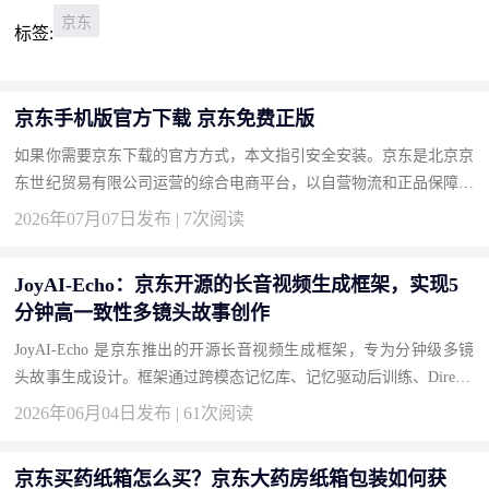
京东
标签:
京东手机版官方下载 京东免费正版
如果你需要京东下载的官方方式，本文指引安全安装。京东是北京京
东世纪贸易有限公司运营的综合电商平台，以自营物流和正品保障著
称。按此获取正版，畅享品质购物。 下载地址：京东官方下载 为...
2026年07月07日发布 | 7次阅读
JoyAI-Echo：京东开源的长音视频生成框架，实现5
分钟高一致性多镜头故事创作
JoyAI-Echo 是京东推出的开源长音视频生成框架，专为分钟级多镜
头故事生成设计。框架通过跨模态记忆库、记忆驱动后训练、Directo
r Agent 对话式编辑和轻量化实时超分四大技术创新，解决长视频...
2026年06月04日发布 | 61次阅读
京东买药纸箱怎么买？京东大药房纸箱包装如何获