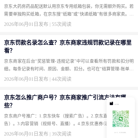
京东大药房药品配送默认用京东专用纸箱包装，你无需额外购买。若
需要单独购买纸箱，在京东搜“纸箱”或“快递纸箱”有很多商家卖。京
东自营也有“搬家纸箱”可购。买药时如需格外加固，下单备注“加
2026年06月01日发布 | 55次阅读
装...
京东罚款名录怎么查？京东商家违规罚款记录在哪里
看？
京东商家在后台“奖惩管理-违规记录”中可以查看所有罚款和扣分明
细。每条记录有时间、原因、金额、扣分。也可在“结算管理-账单明
细”中查到扣款。如果对罚款有异议，在违规记录里点“申诉”。 京
2026年06月01日发布 | 44次阅读
东...
京东怎么推广商户号？京东商家推广引流方法有哪
些？
京东商户号推广：1.京东快车（搜索广告）。2.京东直投（腾讯系广
告）。3.内容营销（视频号、直播）。4.京东优惠券/活动。5.京东联
盟（CPS淘客）。结合自己商品，多工具并用。新店先从快车和优...
2026年06月01日发布 | 39次阅读