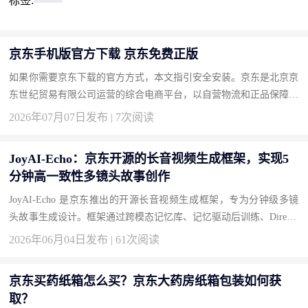
标签:
京东手机版官方下载 京东免费正版
如果你需要京东下载的官方方式，本文指引安全安装。京东是北京京
东世纪贸易有限公司运营的综合电商平台，以自营物流和正品保障著
称。按此获取正版，畅享品质购物。 下载地址：京东官方下载 为...
2026年07月07日发布 | 7次阅读
JoyAI-Echo：京东开源的长音视频生成框架，实现5
分钟高一致性多镜头故事创作
JoyAI-Echo 是京东推出的开源长音视频生成框架，专为分钟级多镜
头故事生成设计。框架通过跨模态记忆库、记忆驱动后训练、Directo
r Agent 对话式编辑和轻量化实时超分四大技术创新，解决长视频...
2026年06月04日发布 | 61次阅读
京东买药纸箱怎么买？京东大药房纸箱包装如何获
取？