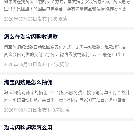
如果你在找淘宝下载的安全方式，本文指引安装官方App。淘宝是阿
里巴巴集团旗下的国民电商平台，拥有海量商品和便捷的购物体验。
按此获取正版，畅享安全网购。 下载地址：淘宝官方下载 为什么
2026年07月05日发布 | 8次阅读
选...
怎么在淘宝闪购收退款
淘宝闪购的退款自动退回原支付方式，无需手动收款。退款成功后，
资金会回到你的支付宝余额、微信零钱或银行卡。一般在1-3个工作
日内到账。你可以在“我的订单”中查看退款状态，或在支付宝账单
2026年06月01日发布 | 77次阅读
中...
淘宝闪购是怎么抽佣
淘宝闪购对商家的抽佣（平台技术服务费）按每笔订单实付金额计
算，系统自动扣除。类目不同费率不同，商家可在后台财务中查看扣
费明细。抽佣是平台提供流量和技术服务的对价，是入驻闪购的基
2026年06月01日发布 | 49次阅读
本...
淘宝闪购超客怎么用