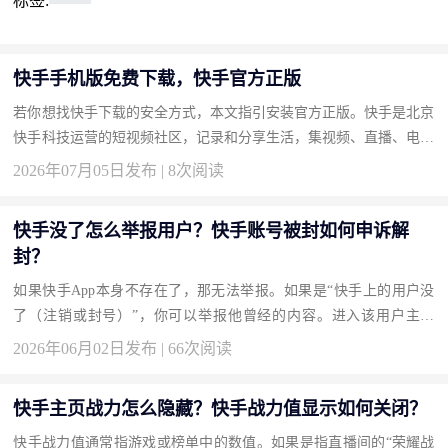
标签:
快手手机版免费下载，快手官方正版
若你想找快手下载的安全方式，本文指引安装官方正版。快手是北京
快手科技运营的短视频社区，记录和分享生活，集视频、直播、电商
于一体。通过本页获取，保证纯净体验。 下载地址：快手官方下
2026年07月05日发布 | 8次阅读
载...
快手没了怎么举报用户？快手账号被封如何申诉解
封？
如果快手App本身不存在了，那无法举报。如果是“快手上的用户没
了（注销或封号）”，你可以举报他曾经的内容。进入该用户主页
（如果还在），点“…”选择“举报”。如果账号被封想要解封，需在
2026年06月02日发布 | 66次阅读
“设置-...
快手主页战力怎么隐藏？快手战力值显示如何关闭？
快手战力值通常指游戏或榜单中的数值。如果是指直播间的“荣耀战