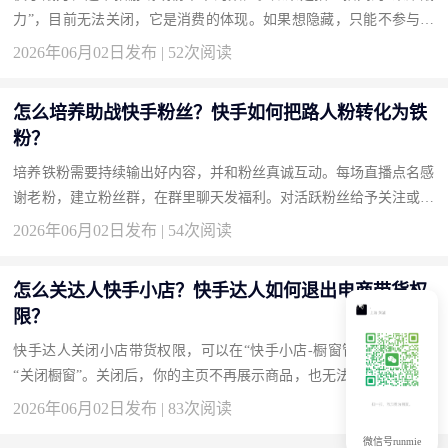
力”，目前无法关闭，它是消费的体现。如果想隐藏，只能不参与相
关活动，战力值自然不显示。如果是第三方游戏，在游戏设置中关
2026年06月02日发布 | 52次阅读
闭...
怎么培养助战快手粉丝？快手如何把路人粉转化为铁
粉？
培养铁粉需要持续输出好内容，并和粉丝真诚互动。每场直播点名感
谢老粉，建立粉丝群，在群里聊天发福利。对活跃粉丝给予关注或礼
物，让他们有归属感。铁粉不是一天养成的，需要时间浇灌。助战...
2026年06月02日发布 | 54次阅读
怎么关达人快手小店？快手达人如何退出电商带货权
限？
快手达人关闭小店带货权限，可以在“快手小店-橱窗管理”中，点击
“关闭橱窗”。关闭后，你的主页不再展示商品，也无法在视频下挂链
接。如果想彻底退出，在“设置-账号与安全”中注销小店资格。操作...
2026年06月02日发布 | 83次阅读
微信号runmie