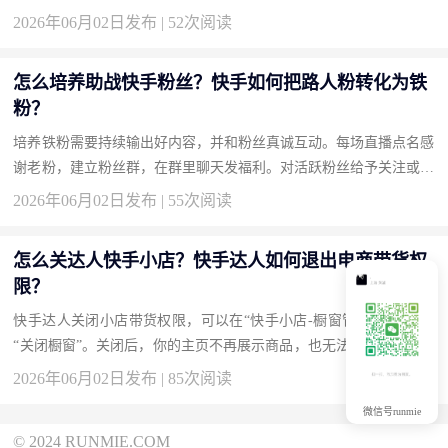
关活动，战力值自然不显示。如果是第三方游戏，在游戏设置中关
2026年06月02日发布 | 52次阅读
闭...
怎么培养助战快手粉丝？快手如何把路人粉转化为铁
粉？
培养铁粉需要持续输出好内容，并和粉丝真诚互动。每场直播点名感
谢老粉，建立粉丝群，在群里聊天发福利。对活跃粉丝给予关注或礼
物，让他们有归属感。铁粉不是一天养成的，需要时间浇灌。助战...
2026年06月02日发布 | 55次阅读
怎么关达人快手小店？快手达人如何退出电商带货权
限？
快手达人关闭小店带货权限，可以在“快手小店-橱窗管理”中，点击
“关闭橱窗”。关闭后，你的主页不再展示商品，也无法在视频下挂链
接。如果想彻底退出，在“设置-账号与安全”中注销小店资格。操作...
2026年06月02日发布 | 85次阅读
微信号runmie
© 2024 RUNMIE.COM