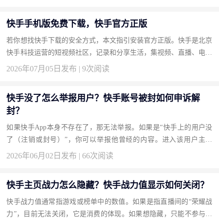
快手手机版免费下载，快手官方正版
若你想找快手下载的安全方式，本文指引安装官方正版。快手是北京
快手科技运营的短视频社区，记录和分享生活，集视频、直播、电商
于一体。通过本页获取，保证纯净体验。 下载地址：快手官方下
2026年07月05日发布 | 9次阅读
载...
快手没了怎么举报用户？快手账号被封如何申诉解
封？
如果快手App本身不存在了，那无法举报。如果是“快手上的用户没
了（注销或封号）”，你可以举报他曾经的内容。进入该用户主页
（如果还在），点“…”选择“举报”。如果账号被封想要解封，需在
2026年06月02日发布 | 66次阅读
“设置-...
快手主页战力怎么隐藏？快手战力值显示如何关闭？
快手战力值通常指游戏或榜单中的数值。如果是指直播间的“荣耀战
力”，目前无法关闭，它是消费的体现。如果想隐藏，只能不参与相