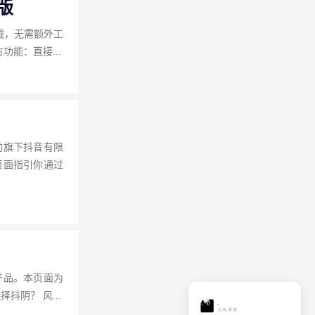
版
载，无需额外工
下载地址：抖音视频下载官方下载 为什么选择抖音视频下载？ 官方功能：直接...
动旗下抖音有限
页面指引你通过
产品。本页面为
你解析相关风险并提供安全建议，请务必提高警惕。 下载地址：抖阴官方下载 为什么选择抖阴？ 风...