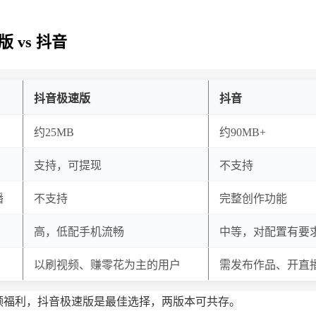
 vs 抖音
抖音极速版
抖音
约25MB
约90MB+
币
支持，可提现
不支持
播
不支持
完整创作功能
高，低配手机流畅
中等，对配置有要
以刷视频、赚零花为主的用户
需发布作品、开直
领福利，抖音极速版是最佳选择，两版本可共存。