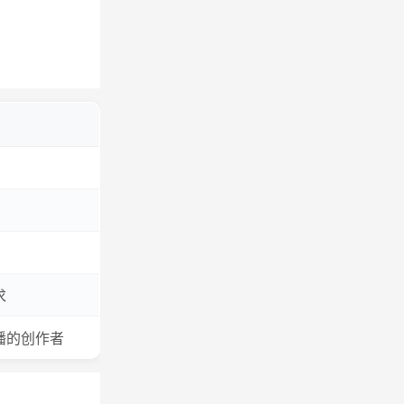
求
播的创作者