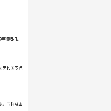
病毒和暗扣。
现至支付宝或微
OS版，同样赚金