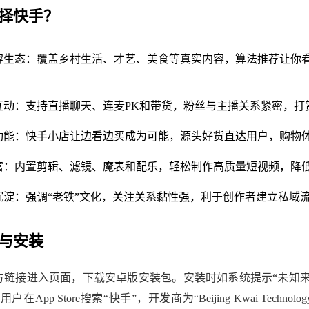
择快手？
容生态：覆盖乡村生活、才艺、美食等真实内容，算法推荐让你
互动：支持直播聊天、连麦PK和带货，粉丝与主播关系紧密，打
功能：快手小店让边看边买成为可能，源头好货直达用户，购物
富：内置剪辑、滤镜、魔表和配乐，轻松制作高质量短视频，降
沉淀：强调“老铁”文化，关注关系黏性强，利于创作者建立私域
与安装
方链接进入页面，下载安卓版安装包。安装时如系统提示“未知来
在App Store搜索“快手”，开发商为“Beijing Kwai Technology C