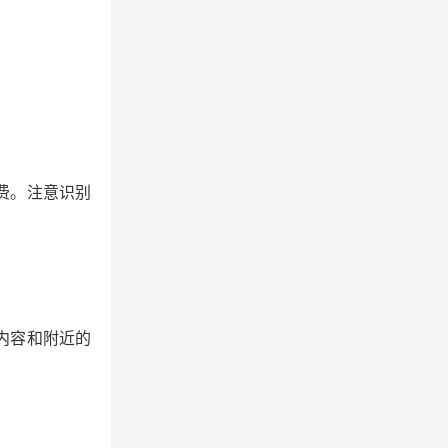
费。注意识别
内容和附近的