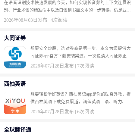
在语音识别技术快速发展的今天，如何实现长音频的上下文连贯识
别、行业术语的精准命中以及口语到书面文本的一步转换，仍是业界
面临的核心挑战。2026年7月31日，阿里千问团队正式推出Qwen-Aud
2026年08月03日发布 | 4次阅读
io...
大同证券
想要安全炒股，选对券商是第一步。本文为您提供大
同证券app官方下载安装渠道，一次说清大同证券正规
吗安全吗、大同证券怎么样可靠吗，以及大同证券客
2026年07月28日发布 | 7次阅读
服电话号码多少、大同证券开户佣金多少等关...
西柚英语
想要轻松学好英语？西柚英语app是你的贴身外教，提
供西柚英语下载免费渠道，涵盖英语口语、听力、单
词、语法一站式学习方案，帮你解决“西柚英语怎么
2026年07月28日发布 | 6次阅读
样”“西柚英语免费吗”等所有疑问。 版本：4....
全球翻译通