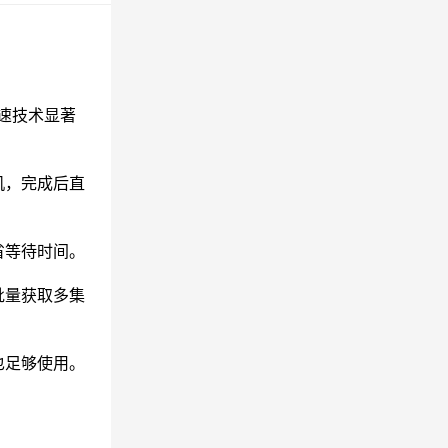
加速技术显著
机，完成后直
省等待时间。
批量获取多集
也足够使用。