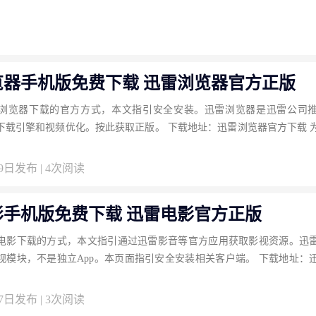
览器手机版免费下载 迅雷浏览器官方正版
浏览器下载的官方方式，本文指引安全安装。迅雷浏览器是迅雷公司
下载引擎和视频优化。按此获取正版。 下载地址：迅雷浏览器官方下载 
09日发布 | 4次阅读
影手机版免费下载 迅雷电影官方正版
电影下载的方式，本文指引通过迅雷影音等官方应用获取影视资源。迅
视模块，不是独立App。本页面指引安全安装相关客户端。 下载地址：
07日发布 | 3次阅读