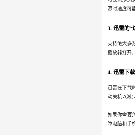
源时速度可能
3. 迅雷
支持绝大多
播放器打开
4. 迅雷
迅雷在下载
动关机以减
如果你需要
障电脑和手