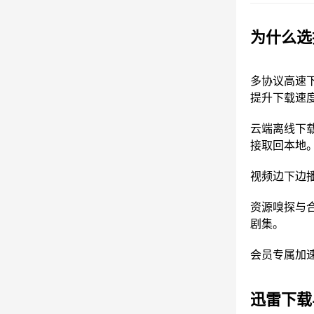
为什么选
多协议高速下
提升下载速
云端离线下
接取回本地
视频边下边
资源嗅探与
剧集。
会员专属加
迅雷下载