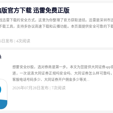
脑版官方下载 迅雷免费正版
找迅雷下载的安全方式，这里为你整理了官方获取途径。迅雷是深圳市
下载工具，支持多协议高速下载和云播功能。本页面提供安全可靠的下
06日发布 | 4次阅读
券
想要安全炒股，选对券商是第一步。本文为您提供大同证券app
道，一次说清大同证券正规吗安全吗、大同证券怎么样可靠吗
客服电话号码多少、大同证券开户佣金多少等关...
2026年07月28日发布 | 7次阅读