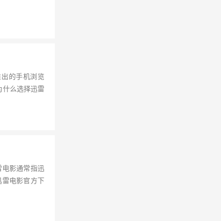
推出的手机浏览
为什么选择迅雷
雷电影通常指迅
迅雷电影官方下