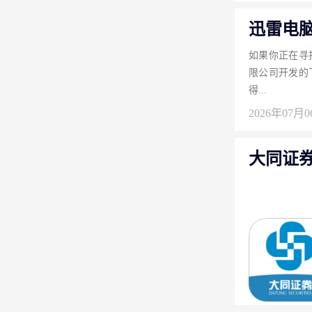
迅雷电
如果你正在寻
限公司开发的
得...
2026年07月
大同证