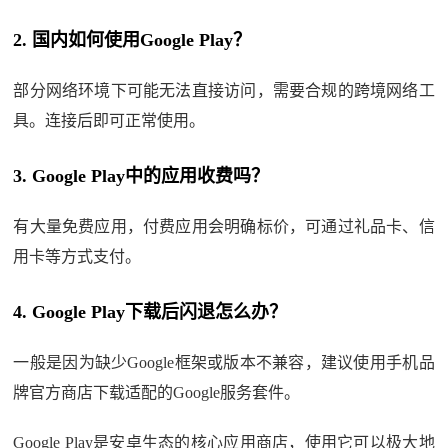
2. 国内如何使用Google Play？
部分网络环境下可能无法直接访问，需要合规的跨境网络工
具。连接后即可正常使用。
3. Google Play中的应用收费吗？
有大量免费应用，付费应用会明确标价，可通过礼品卡、信
用卡等方式支付。
4. Google Play下载后闪退怎么办？
一般是因为缺少Google框架或版本不兼容，建议使用手机品
牌官方商店下载适配的Google服务套件。
Google Play是安卓生态的核心应用商店，使用它可以极大地