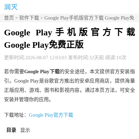
首页
>
软件下载
> Google Play手机版官方下载 Google Play免
费正版
Google Play手机版官方下载
Google Play免费正版
更新时间:2026-08-07 12:03:03 发布时间:32天前 阅读:10次
若你需要
Google Play下载
的安全途径，本文提供官方安装指
引。Google Play是谷歌官方推出的安卓应用商店，提供海量
正版应用、游戏、图书和影视内容。通过本页方法，可安全
安装并管理你的应用。
下载地址：
Google Play官方下载
目录
显示