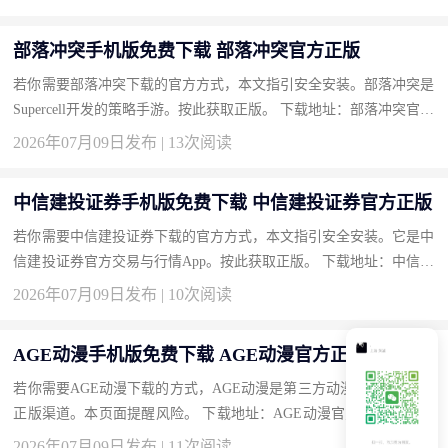
部落冲突手机版免费下载 部落冲突官方正版
若你需要部落冲突下载的官方方式，本文指引安全安装。部落冲突是
Supercell开发的策略手游。按此获取正版。 下载地址：部落冲突官方
下载 为什么选择部落冲突？ 经典策略：建村庄、造兵、掠夺。...
2026年07月09日发布 | 13次阅读
中信建投证券手机版免费下载 中信建投证券官方正版
若你需要中信建投证券下载的官方方式，本文指引安全安装。它是中
信建投证券官方交易与行情App。按此获取正版。 下载地址：中信建
投证券官方下载 为什么选择中信建投证券？ 官方交易：A股、基...
2026年07月09日发布 | 10次阅读
AGE动漫手机版免费下载 AGE动漫官方正版
若你需要AGE动漫下载的方式，AGE动漫是第三方动漫观看App，非
正版渠道。本页面提醒风险。 下载地址：AGE动漫官方下载 为什么
选择AGE动漫？ 动漫聚合：在线观看。 风险：可能含广告和病毒。
2026年07月09日发布 | 11次阅读