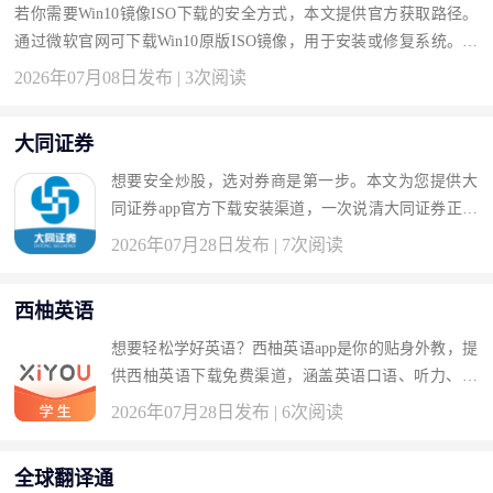
若你需要Win10镜像ISO下载的安全方式，本文提供官方获取路径。
通过微软官网可下载Win10原版ISO镜像，用于安装或修复系统。按
此获取纯净版。 下载地址：Win10镜像ISO官方下载 为什么选择Win1
2026年07月08日发布 | 3次阅读
0镜...
大同证券
想要安全炒股，选对券商是第一步。本文为您提供大
同证券app官方下载安装渠道，一次说清大同证券正规
吗安全吗、大同证券怎么样可靠吗，以及大同证券客
2026年07月28日发布 | 7次阅读
服电话号码多少、大同证券开户佣金多少等关...
西柚英语
想要轻松学好英语？西柚英语app是你的贴身外教，提
供西柚英语下载免费渠道，涵盖英语口语、听力、单
词、语法一站式学习方案，帮你解决“西柚英语怎么
2026年07月28日发布 | 6次阅读
样”“西柚英语免费吗”等所有疑问。 版本：4....
全球翻译通