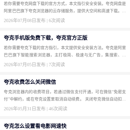
若你需要夸克网盘下载的官方方式，本文指引安全安装。夸克网盘是
阿里巴巴旗下夸克浏览器的云存储服务，提供大空间和高速下载。按
此获取正版。 下载地址：夸克网盘官方下载 为什么选择夸克网盘...
2026年07月08日发布 | 6次阅读
夸克手机版免费下载，夸克官方正版
若你需要夸克下载的官方指引，本文提供安全安装方法。夸克是阿里
巴巴旗下智能搜索浏览器，主打极简、极速与无广告，集搜索、网
盘、扫描于一体。按此获取正版，享受清爽浏览。 下载地址：夸克
2026年07月05日发布 | 7次阅读
官...
夸克收费怎么关闭微信
夸克浏览器内的收费项目，若通过微信支付开通，可在微信“免密支
付”中解约，或在夸克设置里取消自动续费。 关闭夸克微信自动扣费
的方法 打开微信“我-服务-钱包-支付设置-免密支付”，找到夸克相...
2026年05月31日发布 | 46次阅读
夸克怎么设置看电影网速快