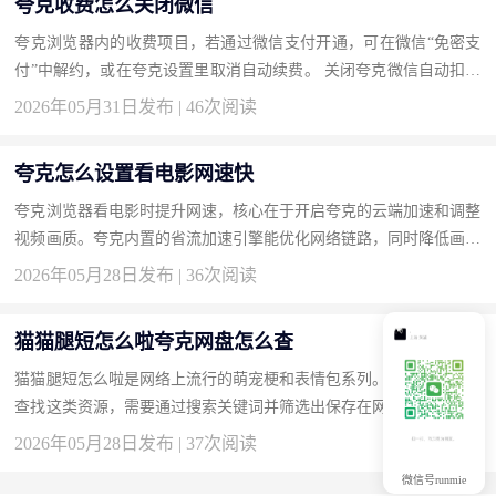
夸克收费怎么关闭微信
夸克浏览器内的收费项目，若通过微信支付开通，可在微信“免密支
付”中解约，或在夸克设置里取消自动续费。 关闭夸克微信自动扣费
的方法 打开微信“我-服务-钱包-支付设置-免密支付”，找到夸克相...
2026年05月31日发布 | 46次阅读
夸克怎么设置看电影网速快
夸克浏览器看电影时提升网速，核心在于开启夸克的云端加速和调整
视频画质。夸克内置的省流加速引擎能优化网络链路，同时降低画质
可以减少带宽占用让加载更快。 夸克设置看电影网速快的操作步
2026年05月28日发布 | 36次阅读
骤...
猫猫腿短怎么啦夸克网盘怎么查
猫猫腿短怎么啦是网络上流行的萌宠梗和表情包系列。在夸克网盘中
查找这类资源，需要通过搜索关键词并筛选出保存在网盘中的相关文
件，夸克网盘的搜索功能支持文件名精确匹配和模糊搜索。 夸克
2026年05月28日发布 | 37次阅读
网...
微信号runmie