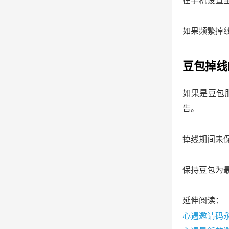
在手机设置
如果频繁掉
豆包掉线
如果是豆包
告。
掉线期间未
保持豆包为
延伸阅读：
心遇邀请码