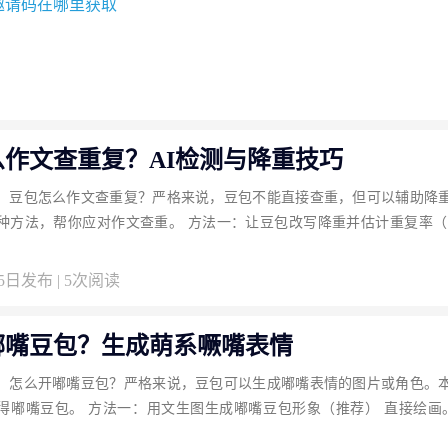
邀请码在哪里获取
么作文查重复？AI检测与降重技巧
：豆包怎么作文查重复？严格来说，豆包不能直接查重，但可以辅助降
种方法，帮你应对作文查重。 方法一：让豆包改写降重并估计重复率（推
05日发布 | 5次阅读
嘟嘴豆包？生成萌系噘嘴表情
：怎么开嘟嘴豆包？严格来说，豆包可以生成嘟嘴表情的图片或角色。
得嘟嘴豆包。 方法一：用文生图生成嘟嘴豆包形象（推荐） 直接绘画。 