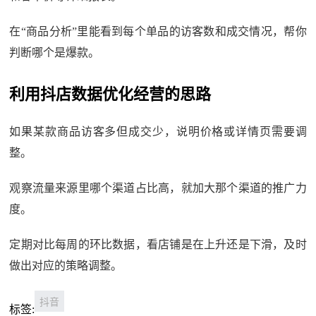
在“商品分析”里能看到每个单品的访客数和成交情况，帮你
判断哪个是爆款。
利用抖店数据优化经营的思路
如果某款商品访客多但成交少，说明价格或详情页需要调
整。
观察流量来源里哪个渠道占比高，就加大那个渠道的推广力
度。
定期对比每周的环比数据，看店铺是在上升还是下滑，及时
做出对应的策略调整。
抖音
标签: