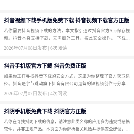
抖音视频下载手机版免费下载 抖音视频下载官方正版
若你需要抖音视频下载的方法，本文指引通过抖音官方App保存视
频。抖音本身支持下载，无需额外工具。按此安全操作。 下载地
址：抖音视频下载官方下载 为什么选择抖音视频下载？ 官方功能：
2026年07月08日发布 | 6次阅读
直接...
抖音手机版官方下载 抖音免费正版
如果你正在寻找抖音下载的安全方式，这里为你整理了官方获取途
径。抖音是字节跳动旗下抖音有限公司运营的短视频创作与分享平
台，覆盖音乐、舞蹈、知识、生活等全品类内容。本页面指引你通过
2026年07月07日发布 | 4次阅读
官...
抖阴手机版免费下载 抖阴官方正版
若你在寻找抖阴下载的信息，请注意此类名称的应用多为违规或恶搞
软件，并非正规产品。本页面为你解析相关风险并提供安全建议，请