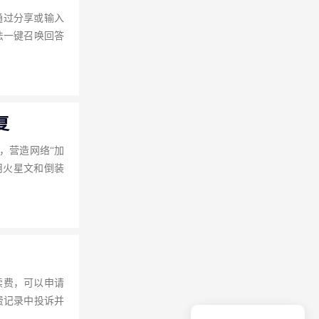
通过分享或输入
法一键召唤回答
复
，营造网络“加
用火星文和倒装
续费，可以申请
费记录中投诉并