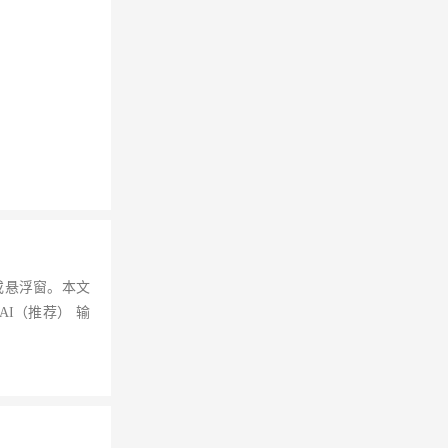
或悬浮窗。本文
I（推荐） 输