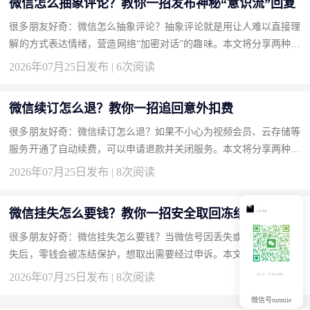
微信怎么抽象评论？教你一招发布神秘“意识流”回复
很多朋友好奇：微信怎么抽象评论？抽象评论就是用让人难以直接理
解的方式表达情绪，营造网络“加密对话”的趣味。本文将分享两种方
法，帮你成为评论区的气氛组大神。 方法一：使用火星文和倒装
2026年07月25日发布 | 6次阅读
语...
微信续订怎么退？教你一招追回意外扣费
很多朋友好奇：微信续订怎么退？如果不小心为视频会员、云存储等
服务开通了自动续费，可以申请退款并关闭服务。本文将分享两种方
法，帮你追回多扣的钱。 方法一：在微信支付扣费记录中投诉并
2026年07月25日发布 | 8次阅读
申...
微信挂失怎么要钱？教你一招安全取回冻结零钱
很多朋友好奇：微信挂失怎么要钱？当微信号因丢失或安全原因被挂
失后，零钱会被冻结保护，想取出需要经过申诉。本文将分享两种方
法，帮你安全转移资金。 方法一：通过微信申诉解冻账号并提现
2026年07月25日发布 | 8次阅读
（...
微信号runmie