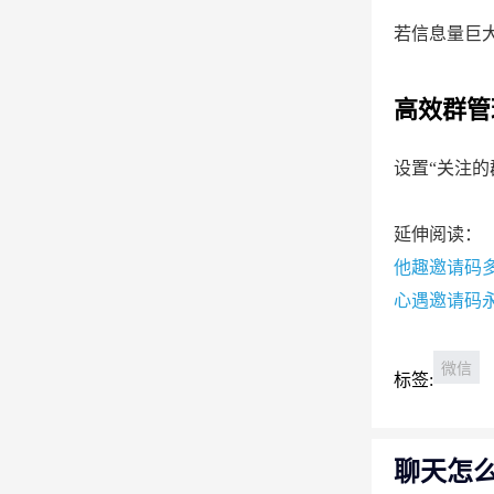
若信息量巨
高效群管
设置“关注
延伸阅读：
他趣邀请码
心遇邀请码
微信
标签:
聊天怎