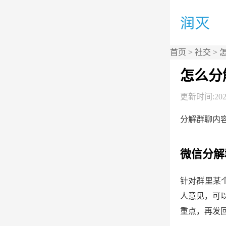
首页
>
社交
> 
怎么分
更新时间:2026
分解群聊内容
微信分解
针对群里某
人意见，可
重点，再发