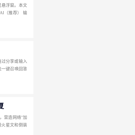
或悬浮窗。本文
I（推荐） 输
通过分享或输入
法一键召唤回答
复
，营造网络“加
用火星文和倒装