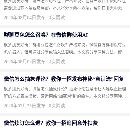
很多朋友好奇：聊天怎么用豆包？严格来说，在聊天软件中使用豆包
需要通过输入法或悬浮窗。本文将分享两种方法，帮你在聊天中无缝
接入豆包。 方法一：安装豆包输入法实现边聊边AI（推荐） 输入...
2026年08月04日发布 | 0次阅读
群聊豆包怎么召唤？在微信群使用AI
很多朋友好奇：群聊豆包怎么召唤？严格来说，微信官方群聊没有豆
包机器人，但可通过分享或输入法召唤。本文将分享两种方法，帮你
轻松在群聊中显现豆包。 方法一：使用豆包输入法一键召唤回答
2026年08月03日发布 | 3次阅读
（...
微信怎么抽象评论？教你一招发布神秘“意识流”回复
很多朋友好奇：微信怎么抽象评论？抽象评论就是用让人难以直接理
解的方式表达情绪，营造网络“加密对话”的趣味。本文将分享两种方
法，帮你成为评论区的气氛组大神。 方法一：使用火星文和倒装
2026年07月25日发布 | 6次阅读
语...
微信续订怎么退？教你一招追回意外扣费