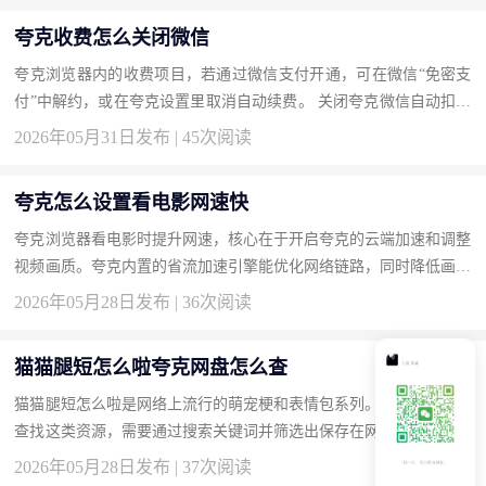
夸克收费怎么关闭微信
夸克浏览器内的收费项目，若通过微信支付开通，可在微信“免密支
付”中解约，或在夸克设置里取消自动续费。 关闭夸克微信自动扣费
的方法 打开微信“我-服务-钱包-支付设置-免密支付”，找到夸克相...
2026年05月31日发布 | 45次阅读
夸克怎么设置看电影网速快
夸克浏览器看电影时提升网速，核心在于开启夸克的云端加速和调整
视频画质。夸克内置的省流加速引擎能优化网络链路，同时降低画质
可以减少带宽占用让加载更快。 夸克设置看电影网速快的操作步
2026年05月28日发布 | 36次阅读
骤...
猫猫腿短怎么啦夸克网盘怎么查
猫猫腿短怎么啦是网络上流行的萌宠梗和表情包系列。在夸克网盘中
查找这类资源，需要通过搜索关键词并筛选出保存在网盘中的相关文
件，夸克网盘的搜索功能支持文件名精确匹配和模糊搜索。 夸克
2026年05月28日发布 | 37次阅读
网...